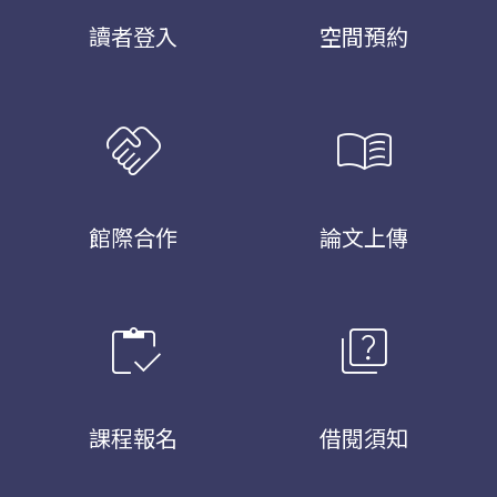
讀者登入
空間預約
handshake
menu_book
館際合作
論文上傳
inventory
quiz
課程報名
借閱須知