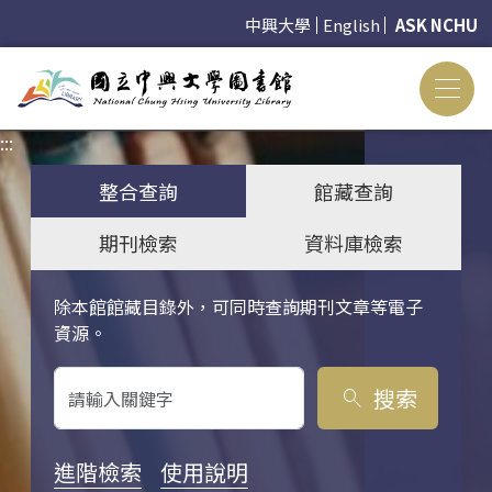
中興大學
English
ASK NCHU
:::
:::
整合查詢
館藏查詢
期刊檢索
資料庫檢索
除本館館藏目錄外，可同時查詢期刊文章等電子
關鍵字搜尋
資源。
搜索
search
進階檢索
使用說明