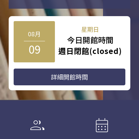
星期日
08月
今日開館時間
09
週日閉館(closed)
詳細開館時間
group
calendar_month