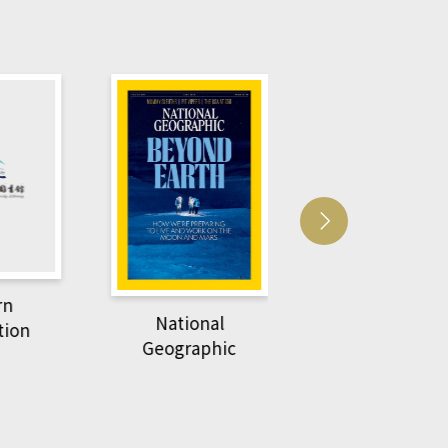
Harvard Busin
rn
Review
National
tion
Geographic