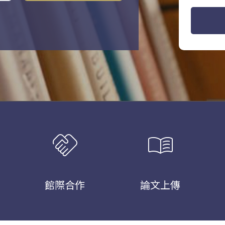
handshake
menu_book
館際合作
論文上傳