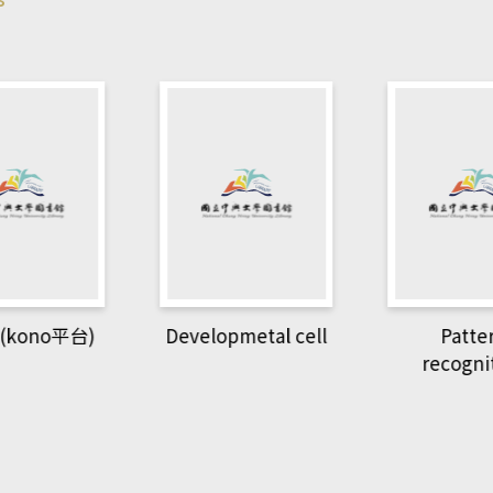
Developmetal cell
kono平台)
Patte
recogni