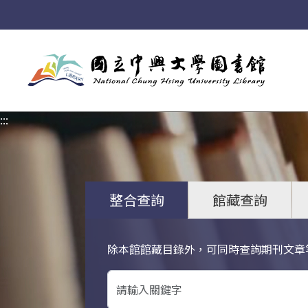
:::
:::
整合查詢
館藏查詢
除本館館藏目錄外，可同時查詢期刊文章
關鍵字搜尋