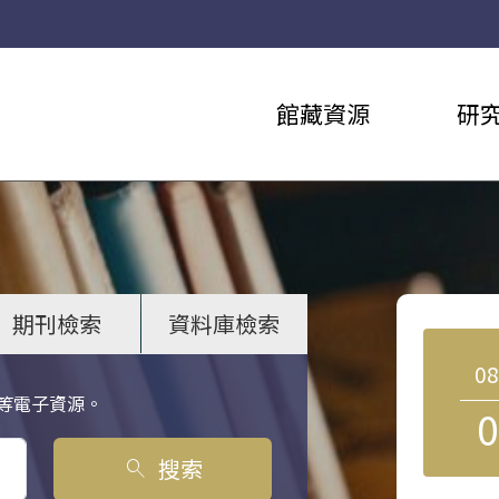
館藏資源
研
期刊檢索
資料庫檢索
0
等電子資源。
0
搜索
search