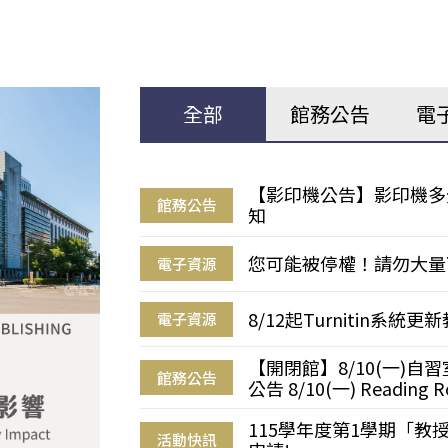
全部
館務公告
電
【影印機公告】影印機多
館務公告
知
您可能被停權！請勿大量
電子資源
8/12起Turnitin系
電子資源
【開閉館】8/10(一)
館務公告
公告 8/10(一) Reading R
115學年度第1學期「
活動快訊