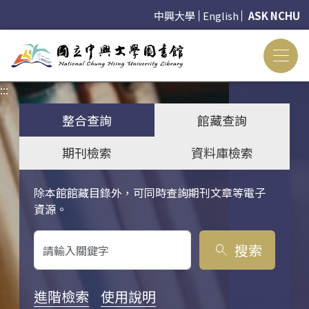
中興大學
English
ASK NCHU
:::
:::
整合查詢
館藏查詢
期刊檢索
資料庫檢索
除本館館藏目錄外，可同時查詢期刊文章等電子
關鍵字搜尋
資源。
搜索
search
進階檢索
使用說明