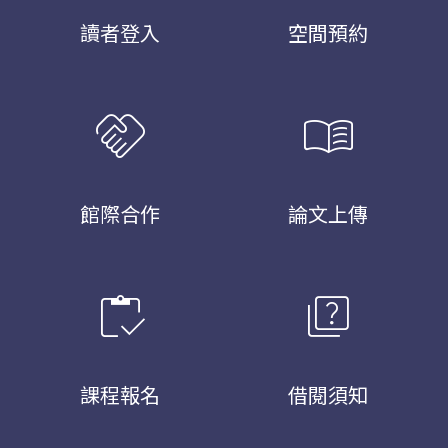
讀者登入
空間預約
handshake
menu_book
館際合作
論文上傳
inventory
quiz
課程報名
借閱須知