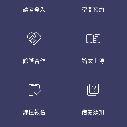
讀者登入
空間預約
handshake
menu_book
館際合作
論文上傳
inventory
quiz
課程報名
借閱須知