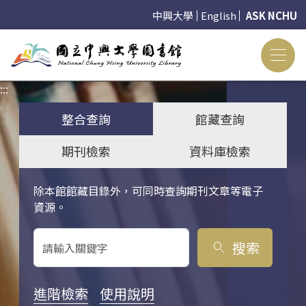
中興大學
English
ASK NCHU
:::
:::
整合查詢
館藏查詢
期刊檢索
資料庫檢索
除本館館藏目錄外，可同時查詢期刊文章等電子
關鍵字搜尋
資源。
搜索
search
進階檢索
使用說明