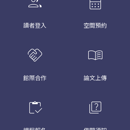
group
calendar_month
讀者登入
空間預約
handshake
menu_book
館際合作
論文上傳
inventory
quiz