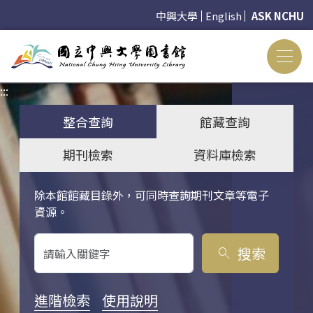
中興大學
English
ASK NCHU
:::
:::
整合查詢
館藏查詢
期刊檢索
資料庫檢索
除本館館藏目錄外，可同時查詢期刊文章等電子
關鍵字搜尋
資源。
搜索
search
進階檢索
使用說明