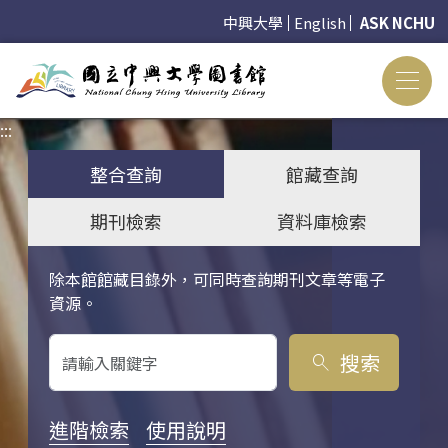
中興大學
English
ASK NCHU
:::
:::
整合查詢
館藏查詢
期刊檢索
資料庫檢索
除本館館藏目錄外，可同時查詢期刊文章等電子
關鍵字搜尋
資源。
搜索
search
進階檢索
使用說明