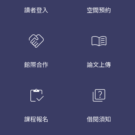
讀者登入
空間預約
handshake
menu_book
館際合作
論文上傳
inventory
quiz
課程報名
借閱須知