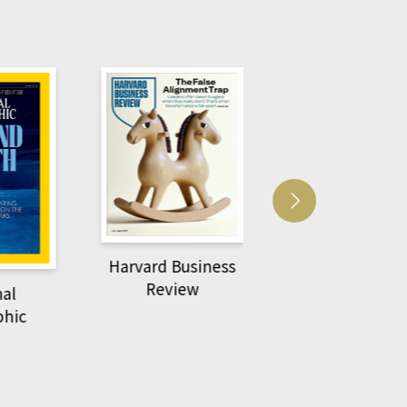
usiness
ACS Catalysi
萌動力一頁漫畫學生
ew
物力學