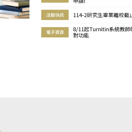
申請!
114-2研究生畢業離校
活動快訊
8/11起Turnitin系
電子資源
對功能
s