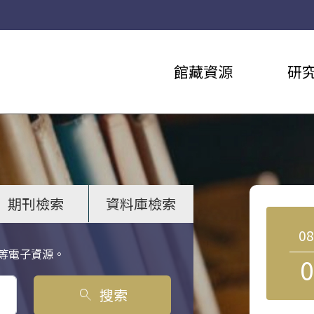
館藏資源
研
期刊檢索
資料庫檢索
0
等電子資源。
0
搜索
search