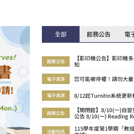
全部
館務公告
電
【影印機公告】影印機多
館務公告
知
您可能被停權！請勿大量
電子資源
8/12起Turnitin系
電子資源
【開閉館】8/10(一)
館務公告
公告 8/10(一) Reading R
115學年度第1學期「
活動快訊