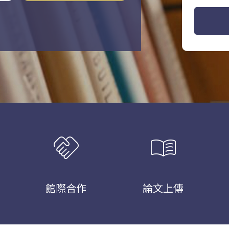
handshake
menu_book
館際合作
論文上傳