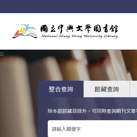
:::
:::
整合查詢
館藏查詢
除本館館藏目錄外，可同時查詢期刊文章
關鍵字搜尋