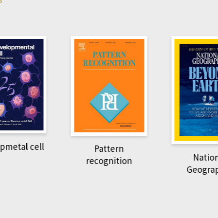
Harvard B
attern
Revi
National
ognition
Geographic