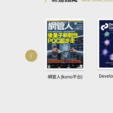
Developmetal cell
管人(kono平台)
P
rec