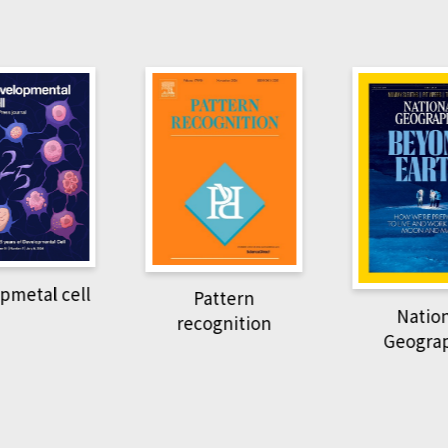
pmetal cell
Pattern
Natio
recognition
Geogra