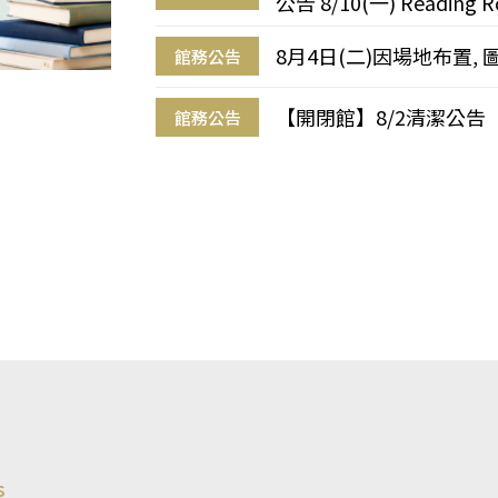
公告 8/10(一) Reading R
8月4日(二)因場地布置, 
館務公告
【開閉館】8/2清潔公告
館務公告
s