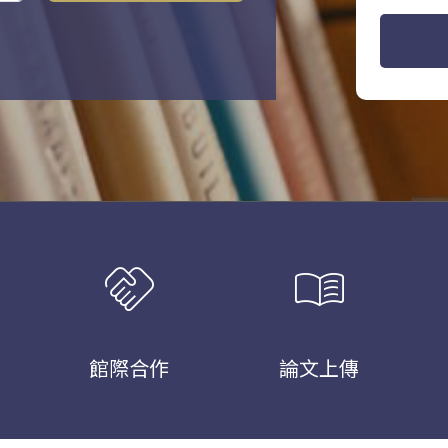
handshake
menu_book
館際合作
論文上傳