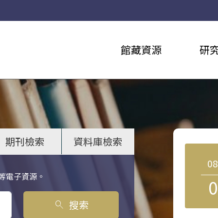
館藏資源
研
期刊檢索
資料庫檢索
0
等電子資源。
0
搜索
search