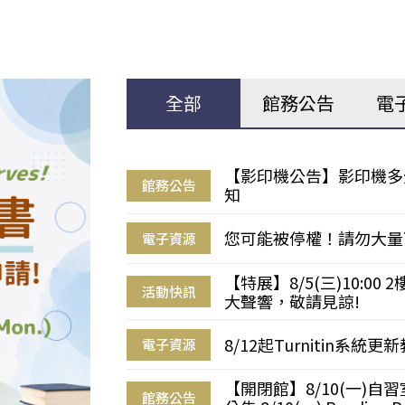
全部
館務公告
電
【影印機公告】影印機多
館務公告
知
您可能被停權！請勿大量
電子資源
【特展】8/5(三)10:0
活動快訊
大聲響，敬請見諒!
8/12起Turnitin系
電子資源
【開閉館】8/10(一)
館務公告