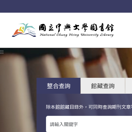
:::
:::
整合查詢
館藏查詢
除本館館藏目錄外，可同時查詢期刊文章
關鍵字搜尋