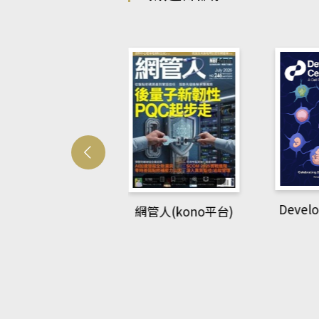
Develo
網管人(kono平台)
中英語教室(AEB
lking Library平
台)