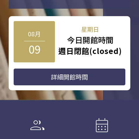
星期日
08月
今日開館時間
09
週日閉館(closed)
詳細開館時間
group
calendar_month