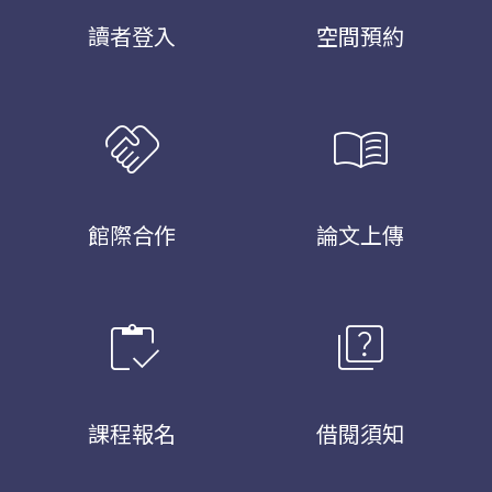
讀者登入
空間預約
handshake
menu_book
館際合作
論文上傳
inventory
quiz
課程報名
借閱須知