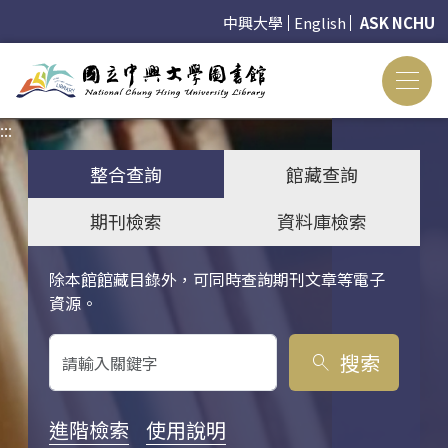
中興大學
English
ASK NCHU
:::
:::
整合查詢
館藏查詢
期刊檢索
資料庫檢索
除本館館藏目錄外，可同時查詢期刊文章等電子
關鍵字搜尋
資源。
搜索
search
進階檢索
使用說明