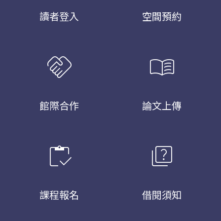
讀者登入
空間預約
handshake
menu_book
館際合作
論文上傳
inventory
quiz
課程報名
借閱須知