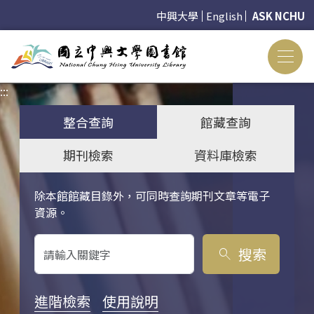
中興大學
English
ASK NCHU
:::
:::
整合查詢
館藏查詢
期刊檢索
資料庫檢索
除本館館藏目錄外，可同時查詢期刊文章等電子
關鍵字搜尋
資源。
搜索
search
進階檢索
使用說明