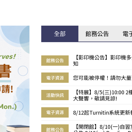
全部
館務公告
電
【影印機公告】影印機多
館務公告
知
您可能被停權！請勿大量
電子資源
【特展】8/5(三)10:0
活動快訊
大聲響，敬請見諒!
8/12起Turnitin系
電子資源
【開閉館】8/10(一)
館務公告