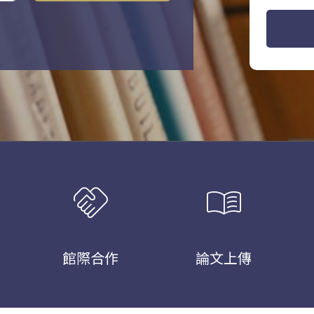
handshake
menu_book
館際合作
論文上傳