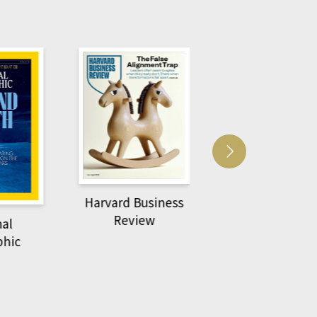
vard Business
ACS Ca
萌動力一頁漫畫學生
Review
物力學