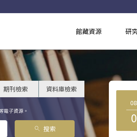
館藏資源
研
期刊檢索
資料庫檢索
0
等電子資源。
0
搜索
search