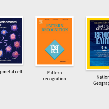
Har
Pattern
National
recognition
Geographic