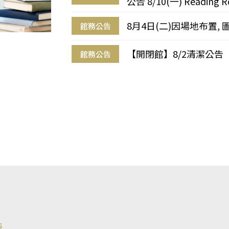
公告 8/10(一) Reading R
8月4日(二)因場地布置, 
館務公告
【開閉館】8/2清潔公告
館務公告
s