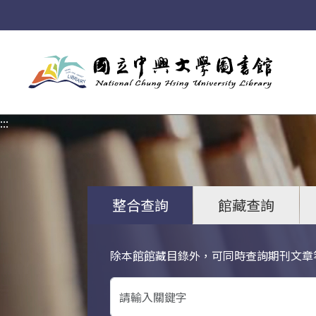
:::
:::
整合查詢
館藏查詢
除本館館藏目錄外，可同時查詢期刊文章
關鍵字搜尋