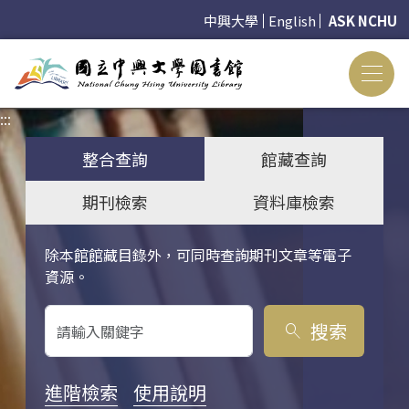
中興大學
English
ASK NCHU
:::
:::
整合查詢
館藏查詢
期刊檢索
資料庫檢索
除本館館藏目錄外，可同時查詢期刊文章等電子
關鍵字搜尋
資源。
搜索
search
進階檢索
使用說明