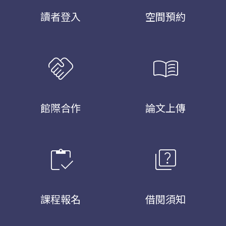
讀者登入
空間預約
handshake
menu_book
館際合作
論文上傳
inventory
quiz
課程報名
借閱須知