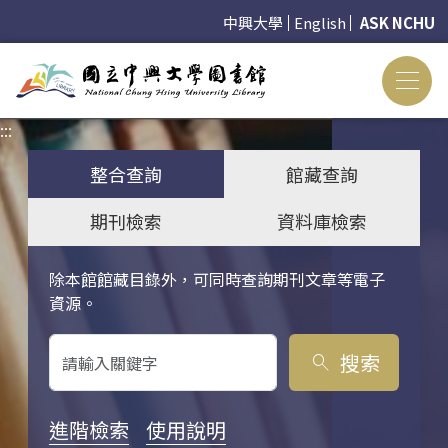
中興大學
English
ASK NCHU
:::
:::
整合查詢
館藏查詢
期刊檢索
資料庫檢索
除本館館藏目錄外，可同時查詢期刊文章等電子
關鍵字搜尋
資源。
搜索
search
進階檢索
使用說明