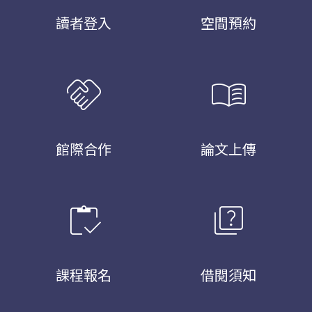
讀者登入
空間預約
handshake
menu_book
館際合作
論文上傳
inventory
quiz
課程報名
借閱須知