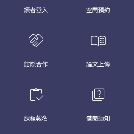
讀者登入
空間預約
handshake
menu_book
館際合作
論文上傳
inventory
quiz
課程報名
借閱須知