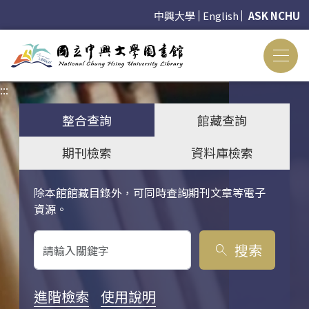
中興大學
English
ASK NCHU
:::
:::
整合查詢
館藏查詢
期刊檢索
資料庫檢索
除本館館藏目錄外，可同時查詢期刊文章等電子
關鍵字搜尋
資源。
搜索
search
進階檢索
使用說明