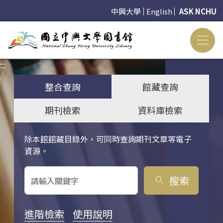
中興大學
English
ASK NCHU
:::
:::
整合查詢
館藏查詢
期刊檢索
資料庫檢索
除本館館藏目錄外，可同時查詢期刊文章等電子
關鍵字搜尋
資源。
搜索
search
進階檢索
使用說明