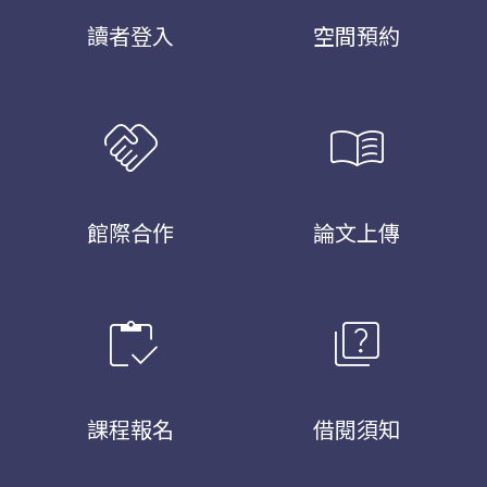
讀者登入
空間預約
handshake
menu_book
館際合作
論文上傳
inventory
quiz
課程報名
借閱須知