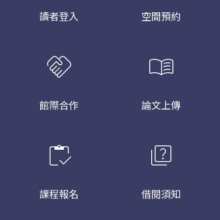
讀者登入
空間預約
handshake
menu_book
館際合作
論文上傳
inventory
quiz
課程報名
借閱須知