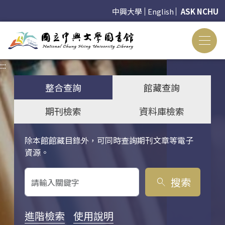
中興大學
English
ASK NCHU
:::
:::
整合查詢
館藏查詢
期刊檢索
資料庫檢索
除本館館藏目錄外，可同時查詢期刊文章等電子
關鍵字搜尋
資源。
搜索
search
進階檢索
使用說明