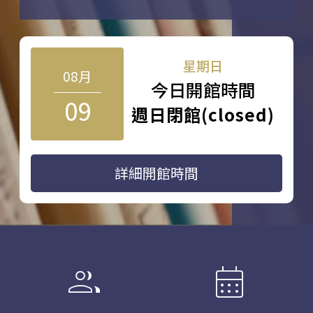
星期日
08月
今日開館時間
09
週日閉館(closed)
詳細開館時間
group
calendar_month