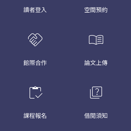
讀者登入
空間預約
handshake
menu_book
館際合作
論文上傳
inventory
quiz
課程報名
借閱須知