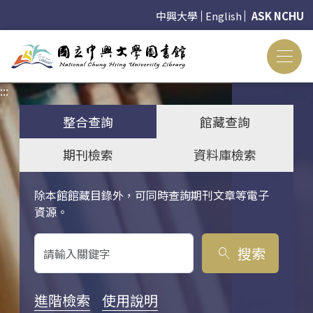
中興大學
English
ASK NCHU
:::
:::
整合查詢
館藏查詢
期刊檢索
資料庫檢索
除本館館藏目錄外，可同時查詢期刊文章等電子
關鍵字搜尋
資源。
搜索
search
進階檢索
使用說明