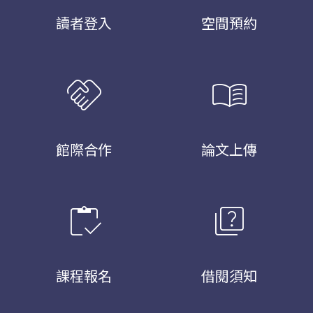
讀者登入
空間預約
handshake
menu_book
館際合作
論文上傳
inventory
quiz
課程報名
借閱須知