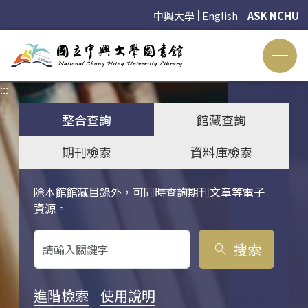
中興大學
English
ASK NCHU
:::
:::
整合查詢
館藏查詢
期刊檢索
資料庫檢索
除本館館藏目錄外，可同時查詢期刊文章等電子
關鍵字搜尋
資源。
搜索
search
進階檢索
使用說明