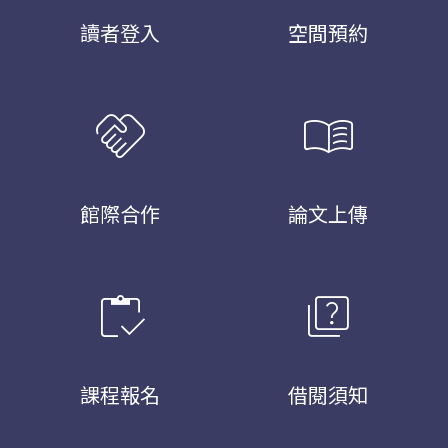
讀者登入
空間預約
handshake
menu_book
館際合作
論文上傳
inventory
quiz
課程報名
借閱須知