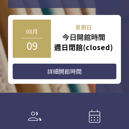
星期日
08月
今日開館時間
09
週日閉館(closed)
詳細開館時間
group
calendar_month