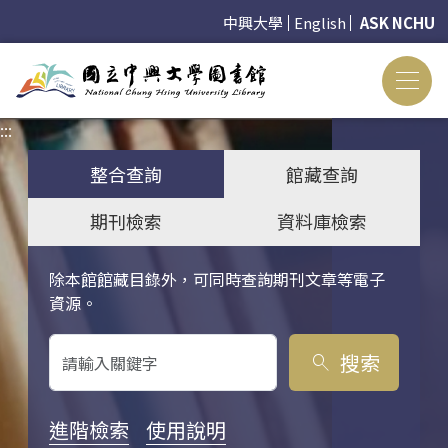
中興大學
English
ASK NCHU
:::
:::
整合查詢
館藏查詢
期刊檢索
資料庫檢索
除本館館藏目錄外，可同時查詢期刊文章等電子
關鍵字搜尋
資源。
搜索
search
進階檢索
使用說明