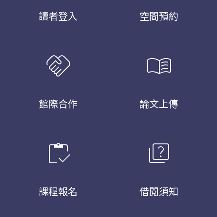
讀者登入
空間預約
handshake
menu_book
館際合作
論文上傳
inventory
quiz
課程報名
借閱須知