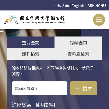
中興大學
English
ASK NCHU
:::
:::
整合查詢
館藏查詢
期刊檢索
資料庫檢索
除本館館藏目錄外，可同時查詢期刊文章等電子
關鍵字搜尋
資源。
搜索
search
進階檢索
使用說明