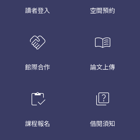
讀者登入
空間預約
handshake
menu_book
館際合作
論文上傳
inventory
quiz
課程報名
借閱須知