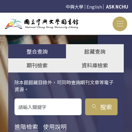
中興大學
English
ASK NCHU
:::
:::
整合查詢
館藏查詢
期刊檢索
資料庫檢索
除本館館藏目錄外，可同時查詢期刊文章等電子
關鍵字搜尋
資源。
搜索
search
進階檢索
使用說明