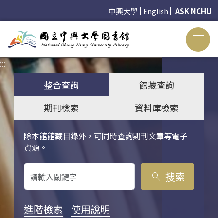
中興大學
English
ASK NCHU
:::
:::
整合查詢
館藏查詢
期刊檢索
資料庫檢索
除本館館藏目錄外，可同時查詢期刊文章等電子
關鍵字搜尋
資源。
搜索
search
進階檢索
使用說明