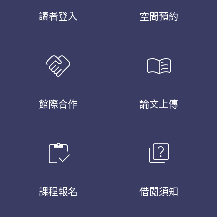
讀者登入
空間預約
handshake
menu_book
館際合作
論文上傳
inventory
quiz
課程報名
借閱須知