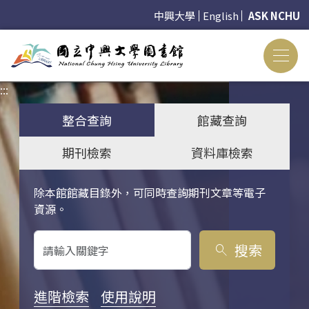
中興大學
English
ASK NCHU
:::
:::
整合查詢
館藏查詢
期刊檢索
資料庫檢索
除本館館藏目錄外，可同時查詢期刊文章等電子
關鍵字搜尋
資源。
搜索
search
進階檢索
使用說明