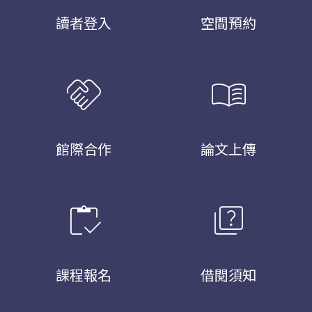
讀者登入
空間預約
handshake
menu_book
館際合作
論文上傳
inventory
quiz
課程報名
借閱須知