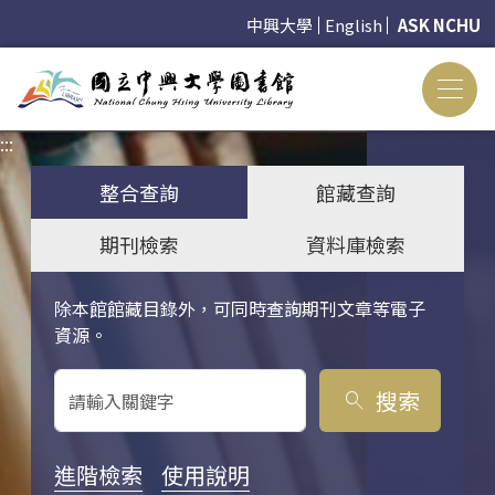
中興大學
English
ASK NCHU
:::
:::
整合查詢
館藏查詢
期刊檢索
資料庫檢索
除本館館藏目錄外，可同時查詢期刊文章等電子
關鍵字搜尋
資源。
搜索
search
進階檢索
使用說明