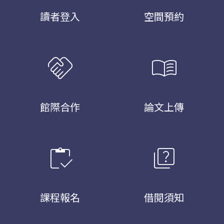
讀者登入
空間預約
handshake
menu_book
館際合作
論文上傳
inventory
quiz
課程報名
借閱須知