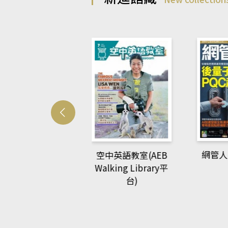
Develo
網管人(kono平台)
中英語教室(AEB
lking Library平
台)