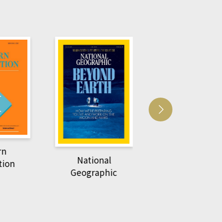
Harvard Business
萌動力一頁漫畫
Review
nal
物力學
phic