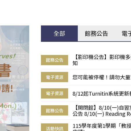
全部
館務公告
電
【影印機公告】影印機多
館務公告
知
您可能被停權！請勿大量
電子資源
8/12起Turnitin系
電子資源
【開閉館】8/10(一)
館務公告
公告 8/10(一) Reading R
115學年度第1學期「
活動快訊