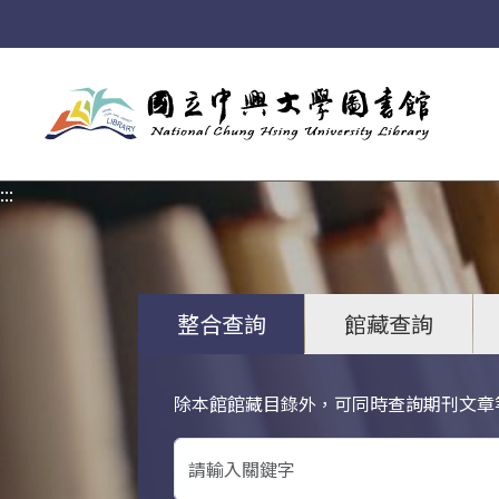
:::
:::
整合查詢
館藏查詢
除本館館藏目錄外，可同時查詢期刊文章
關鍵字搜尋