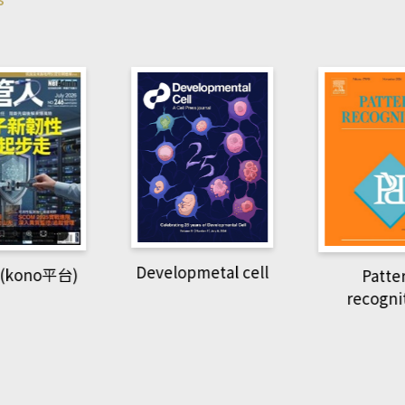
pmetal cell
Pattern
Natio
recognition
Geogra