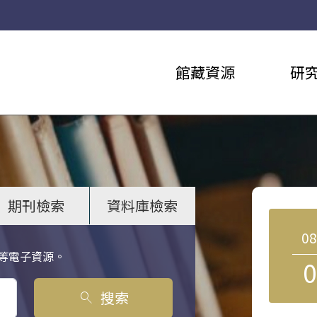
館藏資源
研
期刊檢索
資料庫檢索
0
等電子資源。
0
搜索
search