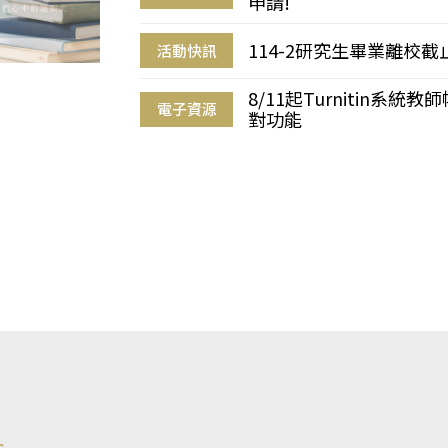
申請!
114-2研究生畢業離校
活動快訊
8/11起Turnitin系
電子資源
對功能
s