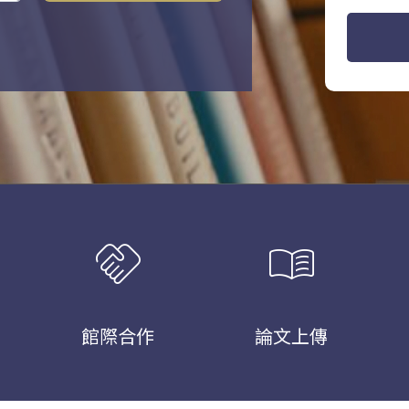
handshake
menu_book
館際合作
論文上傳