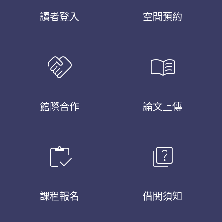
讀者登入
空間預約
handshake
menu_book
館際合作
論文上傳
inventory
quiz
課程報名
借閱須知