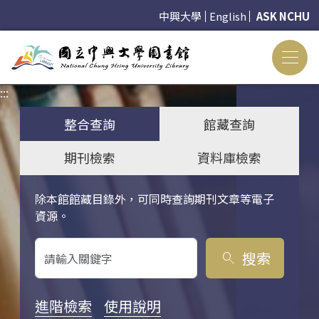
中興大學
English
ASK NCHU
:::
:::
整合查詢
館藏查詢
期刊檢索
資料庫檢索
除本館館藏目錄外，可同時查詢期刊文章等電子
關鍵字搜尋
資源。
搜索
search
進階檢索
使用說明