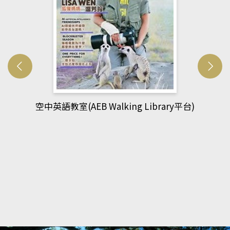
台)
網管人(kono平台)