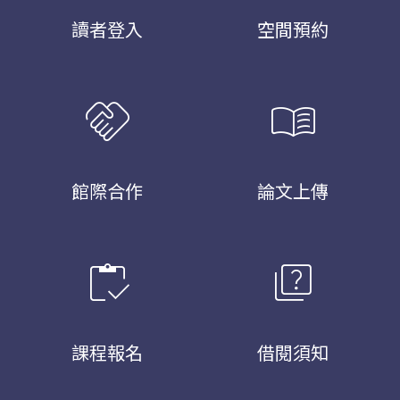
讀者登入
空間預約
handshake
menu_book
館際合作
論文上傳
inventory
quiz
課程報名
借閱須知