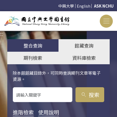
中興大學
English
ASK NCHU
:::
:::
整合查詢
館藏查詢
期刊檢索
資料庫檢索
除本館館藏目錄外，可同時查詢期刊文章等電子
關鍵字搜尋
資源。
搜索
search
進階檢索
使用說明