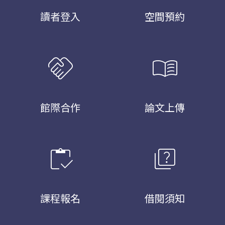
讀者登入
空間預約
handshake
menu_book
館際合作
論文上傳
inventory
quiz
課程報名
借閱須知