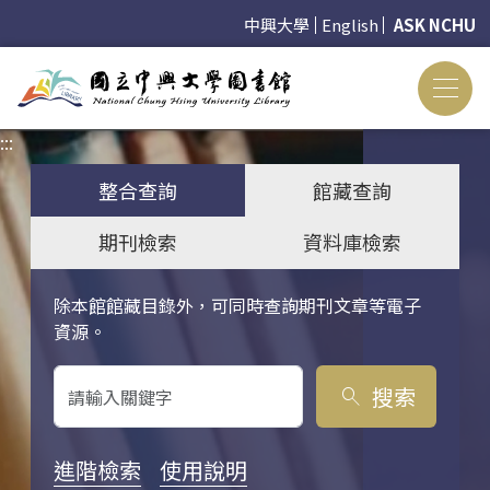
中興大學
English
ASK NCHU
:::
:::
整合查詢
館藏查詢
期刊檢索
資料庫檢索
除本館館藏目錄外，可同時查詢期刊文章等電子
關鍵字搜尋
資源。
搜索
search
進階檢索
使用說明