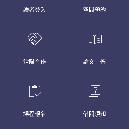
讀者登入
空間預約
handshake
menu_book
館際合作
論文上傳
inventory
quiz
課程報名
借閱須知