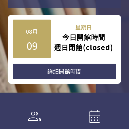
星期日
08月
今日開館時間
09
週日閉館(closed)
詳細開館時間
group
calendar_month