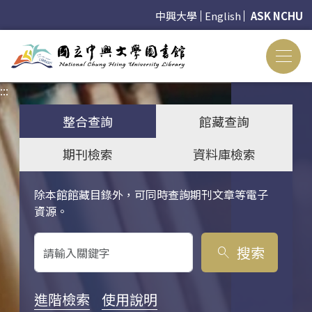
中興大學
English
ASK NCHU
:::
:::
整合查詢
館藏查詢
期刊檢索
資料庫檢索
除本館館藏目錄外，可同時查詢期刊文章等電子
關鍵字搜尋
資源。
搜索
search
進階檢索
使用說明