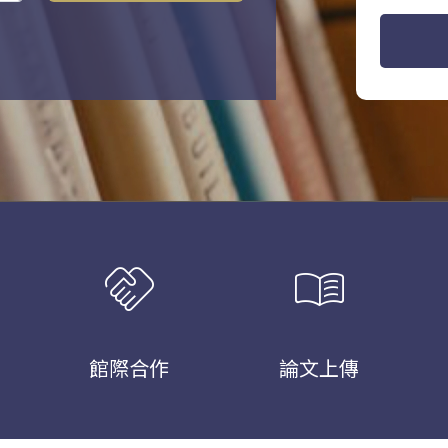
handshake
menu_book
館際合作
論文上傳