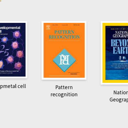
Har
Pattern
National
recognition
Geographic