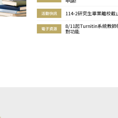
申請!
114-2研究生畢業離校
活動快訊
8/11起Turnitin系
電子資源
對功能
s