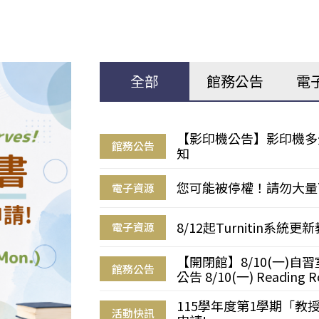
全部
館務公告
電
【影印機公告】影印機多
館務公告
知
您可能被停權！請勿大量
電子資源
8/12起Turnitin系
電子資源
【開閉館】8/10(一)
館務公告
公告 8/10(一) Reading R
115學年度第1學期「
活動快訊