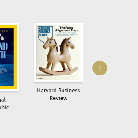
vard Business
ACS Ca
萌動力一頁漫畫學生
Review
物力學