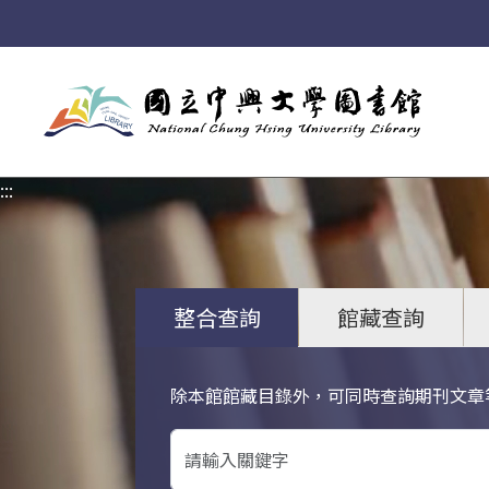
:::
:::
整合查詢
館藏查詢
除本館館藏目錄外，可同時查詢期刊文章
關鍵字搜尋