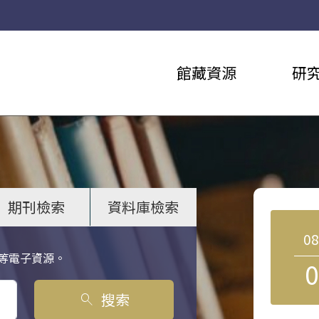
館藏資源
研
期刊檢索
資料庫檢索
0
等電子資源。
0
搜索
search