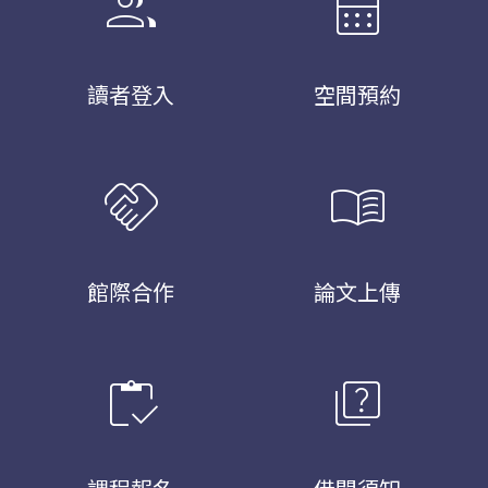
group
calendar_month
讀者登入
空間預約
handshake
menu_book
館際合作
論文上傳
inventory
quiz