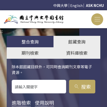
中興大學
English
ASK NCHU
:::
:::
整合查詢
館藏查詢
期刊檢索
資料庫檢索
除本館館藏目錄外，可同時查詢期刊文章等電子
關鍵字搜尋
資源。
搜索
search
進階檢索
使用說明