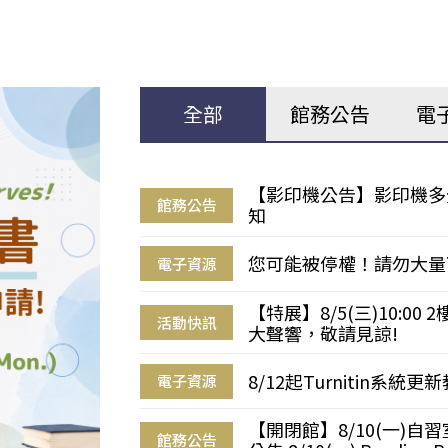
全部
館務公告
電
【影印機公告】影印機多
館務公告
知
您可能被停權！請勿大量
電子資源
【特展】8/5(三)10:0
活動快訊
大聲響，敬請見諒!
8/12起Turnitin系
電子資源
【開閉館】8/10(一)
館務公告