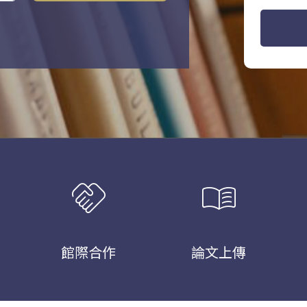
handshake
menu_book
館際合作
論文上傳