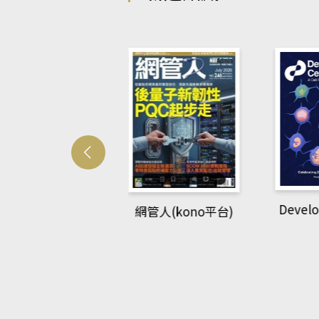
Develo
網管人(kono平台)
中英語教室(AEB
lking Library平
台)