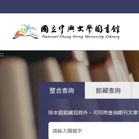
:::
:::
整合查詢
館藏查詢
除本館館藏目錄外，可同時查詢期刊文章
關鍵字搜尋