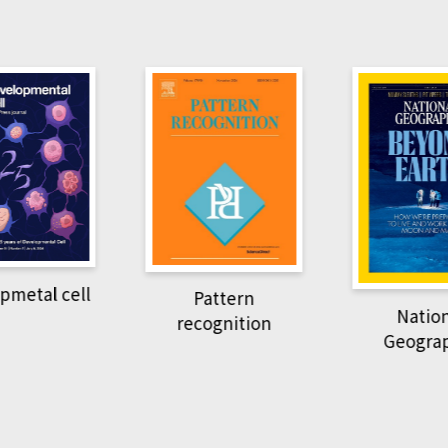
pmetal cell
Pattern
Natio
recognition
Geogra