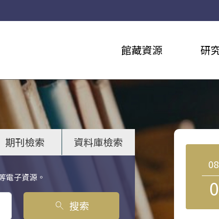
館藏資源
研
期刊檢索
資料庫檢索
0
等電子資源。
0
搜索
search