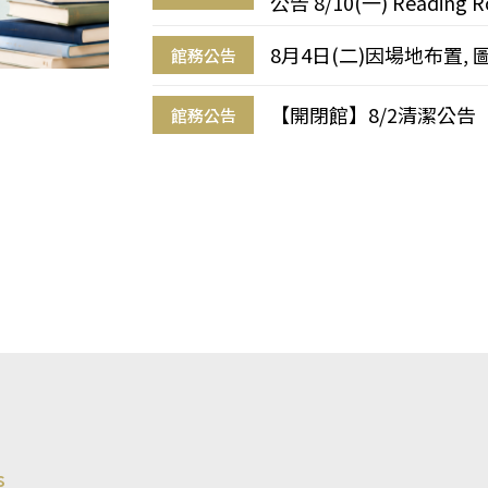
公告 8/10(一) Reading R
8月4日(二)因場地布置, 
館務公告
【開閉館】8/2清潔公告
館務公告
s