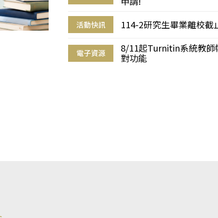
申請!
114-2研究生畢業離校
活動快訊
8/11起Turnitin系
電子資源
對功能
s