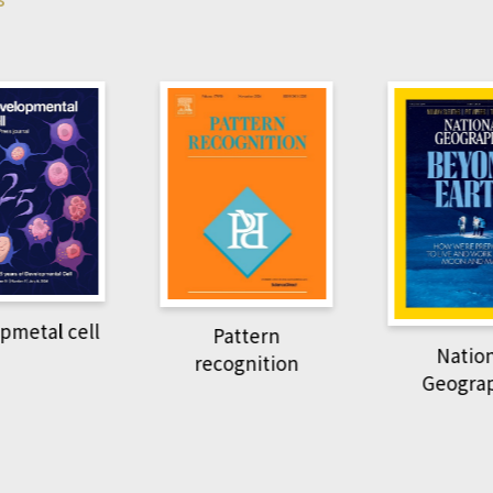
ell
Pattern
National
recognition
Geographic