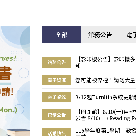
全部
館務公告
電
【影印機公告】影印機多
館務公告
知
您可能被停權！請勿大量
電子資源
8/12起Turnitin系
電子資源
【開閉館】8/10(一)
館務公告
公告 8/10(一) Reading R
115學年度第1學期「
活動快訊