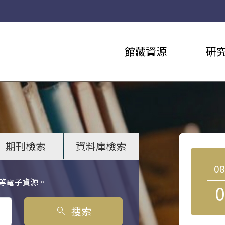
館藏資源
研
期刊檢索
資料庫檢索
0
等電子資源。
0
搜索
search