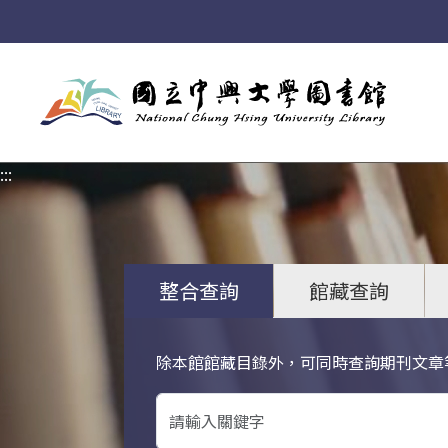
:::
:::
整合查詢
館藏查詢
除本館館藏目錄外，可同時查詢期刊文章
關鍵字搜尋