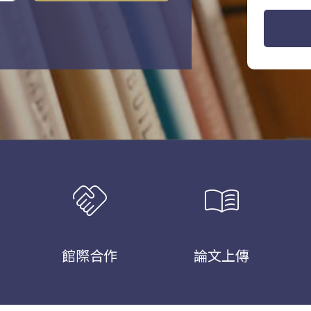
handshake
menu_book
館際合作
論文上傳