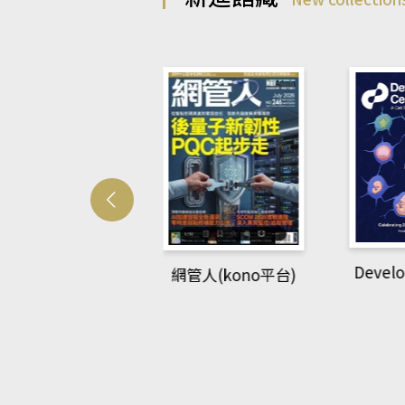
Developmetal c
網管人(kono平台)
(AEB
brary平