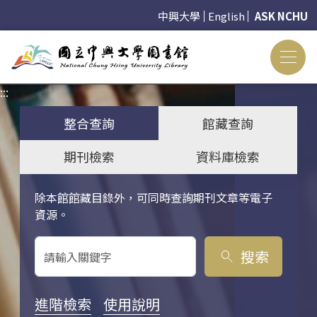
中興大學
English
ASK NCHU
:::
:::
整合查詢
館藏查詢
期刊檢索
資料庫檢索
除本館館藏目錄外，可同時查詢期刊文章等電子
關鍵字搜尋
資源。
搜索
search
進階檢索
使用說明