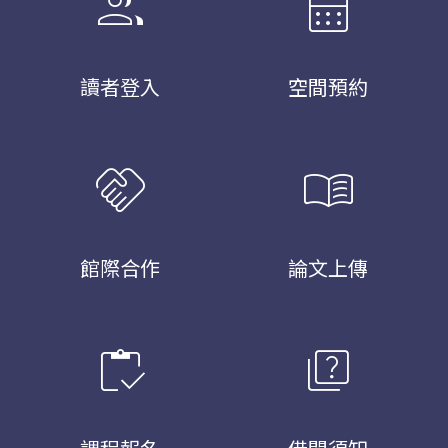
group
calendar_month
讀者登入
空間預約
handshake
menu_book
館際合作
論文上傳
inventory
quiz