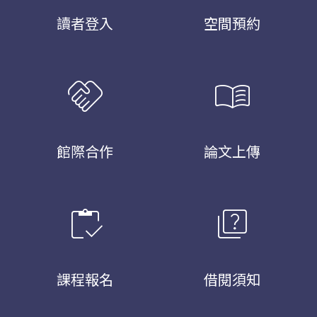
讀者登入
空間預約
handshake
menu_book
館際合作
論文上傳
inventory
quiz
課程報名
借閱須知