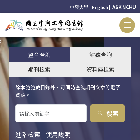
中興大學
English
ASK NCHU
:::
:::
整合查詢
館藏查詢
期刊檢索
資料庫檢索
除本館館藏目錄外，可同時查詢期刊文章等電子
關鍵字搜尋
資源。
搜索
search
進階檢索
使用說明