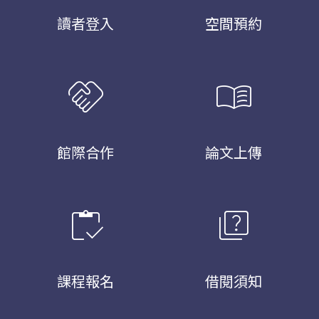
讀者登入
空間預約
handshake
menu_book
館際合作
論文上傳
inventory
quiz
課程報名
借閱須知