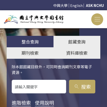
中興大學
English
ASK NCHU
:::
:::
整合查詢
館藏查詢
期刊檢索
資料庫檢索
除本館館藏目錄外，可同時查詢期刊文章等電子
關鍵字搜尋
資源。
搜索
search
進階檢索
使用說明