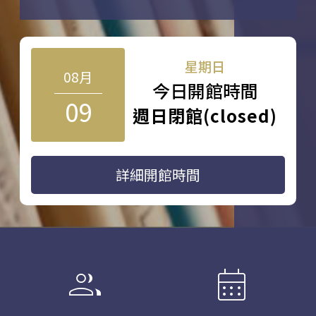
星期日
08月
今日開館時間
09
週日閉館(closed)
詳細開館時間
group
calendar_month