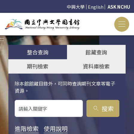
中興大學
English
ASK NCHU
:::
:::
整合查詢
館藏查詢
期刊檢索
資料庫檢索
除本館館藏目錄外，可同時查詢期刊文章等電子
關鍵字搜尋
資源。
搜索
search
進階檢索
使用說明