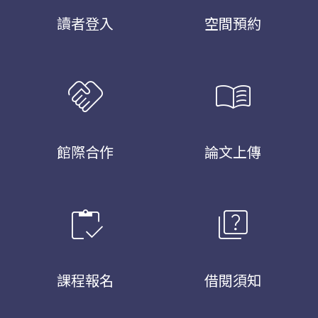
讀者登入
空間預約
handshake
menu_book
館際合作
論文上傳
inventory
quiz
課程報名
借閱須知