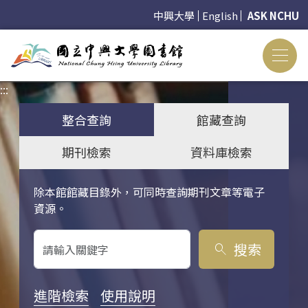
中興大學
English
ASK NCHU
:::
:::
整合查詢
館藏查詢
期刊檢索
資料庫檢索
除本館館藏目錄外，可同時查詢期刊文章等電子
關鍵字搜尋
資源。
搜索
search
進階檢索
使用說明