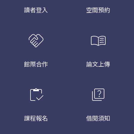
讀者登入
空間預約
handshake
menu_book
館際合作
論文上傳
inventory
quiz
課程報名
借閱須知