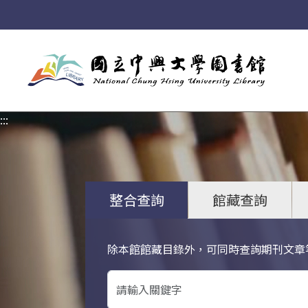
:::
:::
整合查詢
館藏查詢
除本館館藏目錄外，可同時查詢期刊文章
關鍵字搜尋