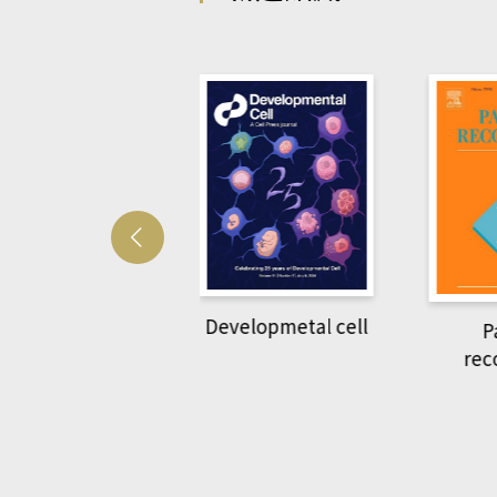
Developmetal cell
管人(kono平台)
P
rec