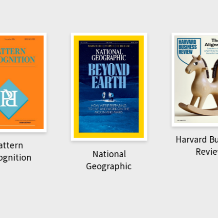
Harvard B
attern
Revi
National
ognition
Geographic