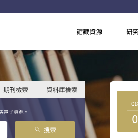
館藏資源
研
期刊檢索
資料庫檢索
0
等電子資源。
0
搜索
search