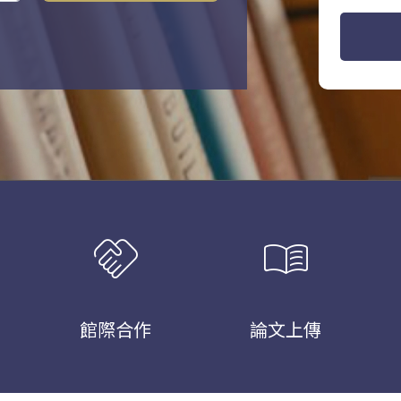
handshake
menu_book
館際合作
論文上傳