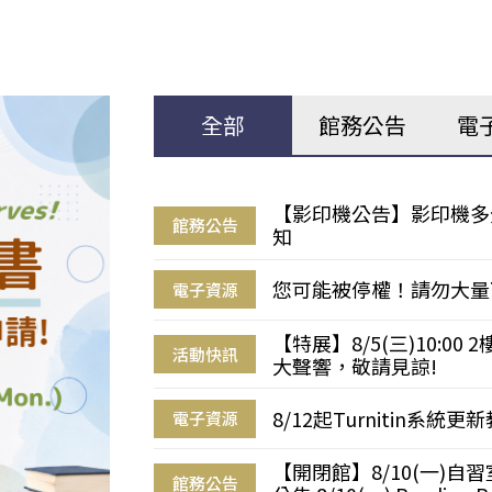
全部
館務公告
電
【影印機公告】影印機多
館務公告
知
您可能被停權！請勿大量
電子資源
【特展】8/5(三)10:0
活動快訊
大聲響，敬請見諒!
8/12起Turnitin系
電子資源
【開閉館】8/10(一)
館務公告