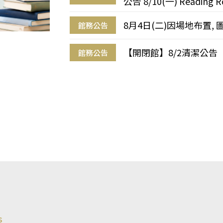
公告 8/10(一) Reading R
8月4日(二)因場地布置, 
館務公告
【開閉館】8/2清潔公告
館務公告
s