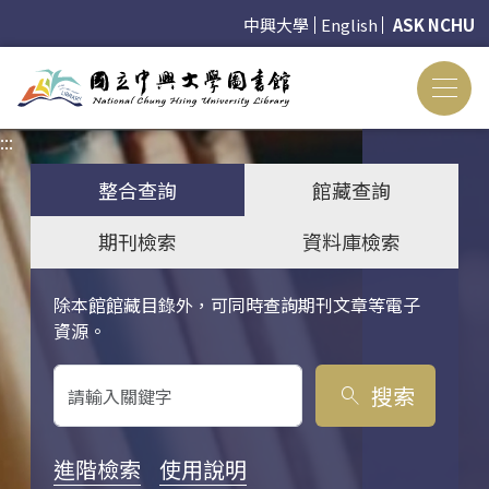
中興大學
English
ASK NCHU
:::
:::
整合查詢
館藏查詢
期刊檢索
資料庫檢索
除本館館藏目錄外，可同時查詢期刊文章等電子
關鍵字搜尋
資源。
搜索
search
進階檢索
使用說明