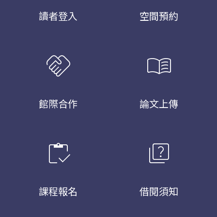
讀者登入
空間預約
handshake
menu_book
館際合作
論文上傳
inventory
quiz
課程報名
借閱須知