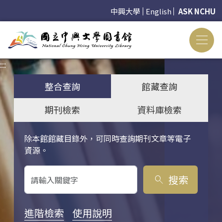
中興大學
English
ASK NCHU
:::
:::
整合查詢
館藏查詢
期刊檢索
資料庫檢索
除本館館藏目錄外，可同時查詢期刊文章等電子
關鍵字搜尋
資源。
搜索
search
進階檢索
使用說明