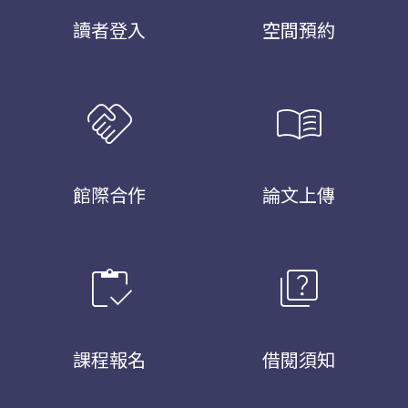
讀者登入
空間預約
handshake
menu_book
館際合作
論文上傳
inventory
quiz
課程報名
借閱須知