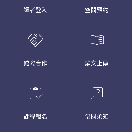
讀者登入
空間預約
handshake
menu_book
館際合作
論文上傳
inventory
quiz
課程報名
借閱須知