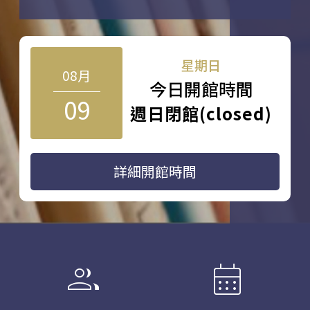
星期日
08月
今日開館時間
09
週日閉館(closed)
詳細開館時間
group
calendar_month