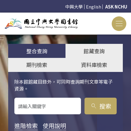
中興大學
English
ASK NCHU
:::
:::
整合查詢
館藏查詢
期刊檢索
資料庫檢索
除本館館藏目錄外，可同時查詢期刊文章等電子
關鍵字搜尋
資源。
搜索
search
進階檢索
使用說明