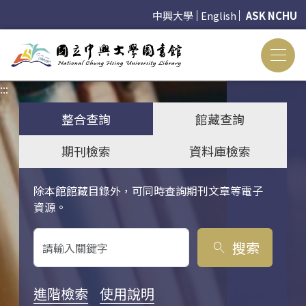
中興大學
English
ASK NCHU
:::
:::
整合查詢
館藏查詢
期刊檢索
資料庫檢索
除本館館藏目錄外，可同時查詢期刊文章等電子
關鍵字搜尋
資源。
搜索
search
進階檢索
使用說明