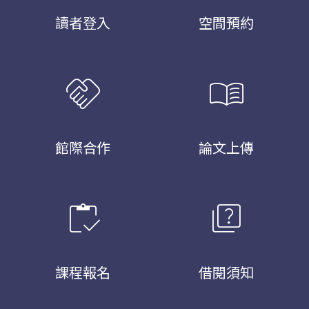
讀者登入
空間預約
handshake
menu_book
館際合作
論文上傳
inventory
quiz
課程報名
借閱須知