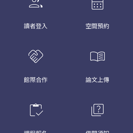
group
calendar_month
讀者登入
空間預約
handshake
menu_book
館際合作
論文上傳
inventory
quiz