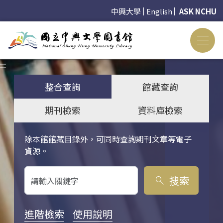
中興大學
English
ASK NCHU
:::
:::
整合查詢
館藏查詢
期刊檢索
資料庫檢索
除本館館藏目錄外，可同時查詢期刊文章等電子
關鍵字搜尋
資源。
搜索
search
進階檢索
使用說明