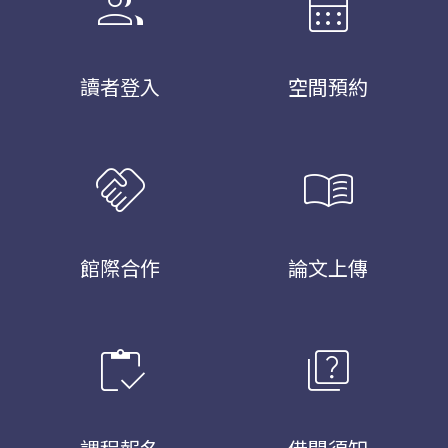
group
calendar_month
讀者登入
空間預約
handshake
menu_book
館際合作
論文上傳
inventory
quiz