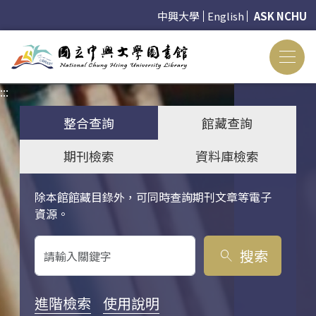
中興大學
English
ASK NCHU
:::
:::
整合查詢
館藏查詢
期刊檢索
資料庫檢索
除本館館藏目錄外，可同時查詢期刊文章等電子
關鍵字搜尋
資源。
搜索
search
進階檢索
使用說明