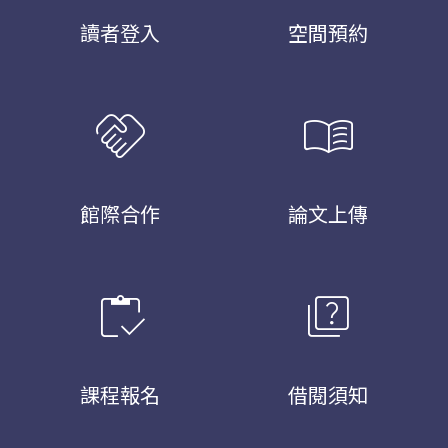
讀者登入
空間預約
handshake
menu_book
館際合作
論文上傳
inventory
quiz
課程報名
借閱須知