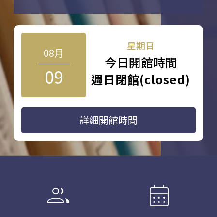
星期日
08月
今日開館時間
09
週日閉館(closed)
詳細開館時間
group
calendar_month