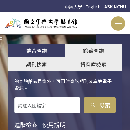
中興大學
English
ASK NCHU
:::
:::
整合查詢
館藏查詢
期刊檢索
資料庫檢索
除本館館藏目錄外，可同時查詢期刊文章等電子
關鍵字搜尋
資源。
搜索
search
進階檢索
使用說明