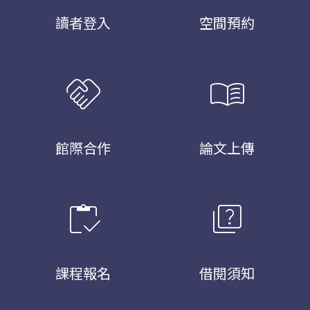
讀者登入
空間預約
handshake
menu_book
館際合作
論文上傳
inventory
quiz
課程報名
借閱須知