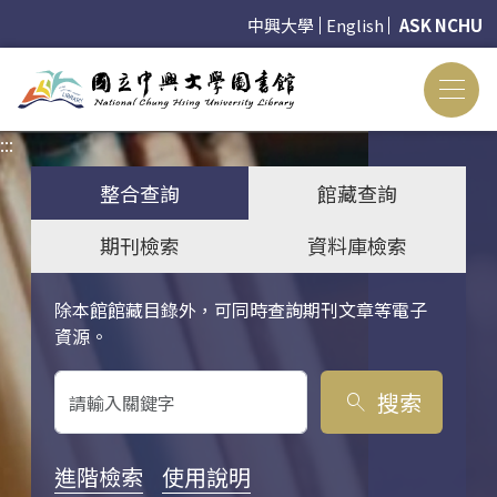
中興大學
English
ASK NCHU
:::
:::
整合查詢
館藏查詢
期刊檢索
資料庫檢索
除本館館藏目錄外，可同時查詢期刊文章等電子
關鍵字搜尋
資源。
搜索
search
進階檢索
使用說明