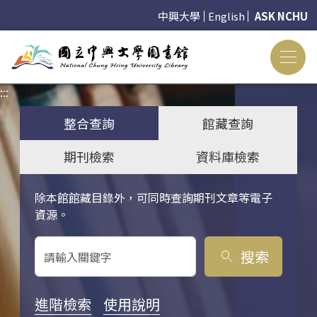
中興大學
English
ASK NCHU
:::
:::
整合查詢
館藏查詢
期刊檢索
資料庫檢索
除本館館藏目錄外，可同時查詢期刊文章等電子
關鍵字搜尋
資源。
搜索
search
進階檢索
使用說明