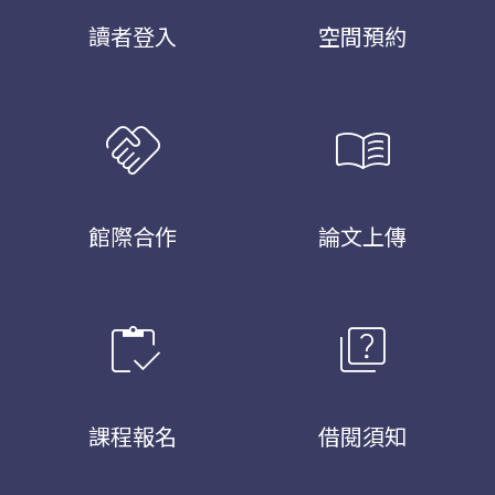
讀者登入
空間預約
handshake
menu_book
館際合作
論文上傳
inventory
quiz
課程報名
借閱須知