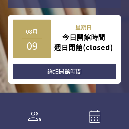
星期日
08月
今日開館時間
09
週日閉館(closed)
詳細開館時間
group
calendar_month