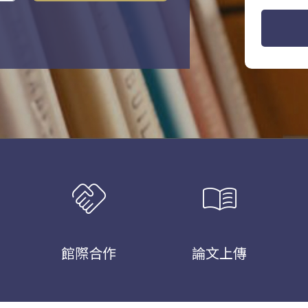
handshake
menu_book
館際合作
論文上傳