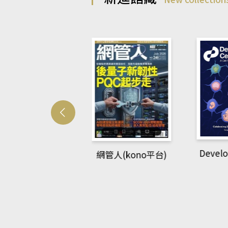
Develo
網管人(kono平台)
中英語教室(AEB
lking Library平
台)