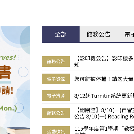
全部
館務公告
電
【影印機公告】影印機多
館務公告
知
您可能被停權！請勿大量
電子資源
8/12起Turnitin系
電子資源
【開閉館】8/10(一)
館務公告
公告 8/10(一) Reading R
115學年度第1學期「
活動快訊