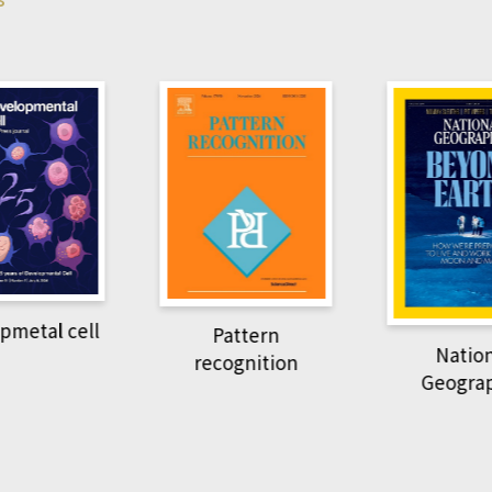
pmetal cell
Pattern
Natio
recognition
Geogra