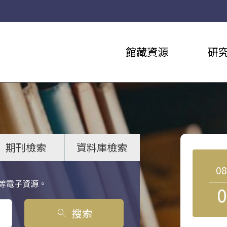
館藏資源
研
期刊檢索
資料庫檢索
0
等電子資源。
0
搜索
search