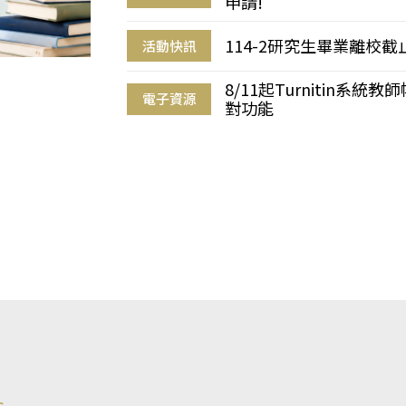
申請!
114-2研究生畢業離校
活動快訊
8/11起Turnitin系
電子資源
對功能
s