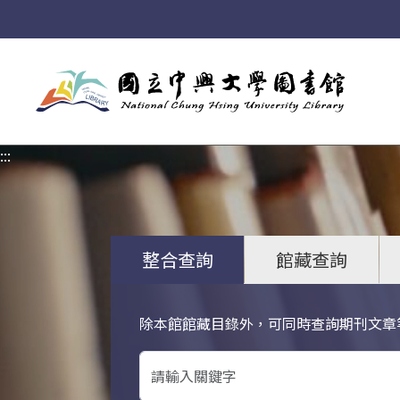
:::
:::
整合查詢
館藏查詢
除本館館藏目錄外，可同時查詢期刊文章
關鍵字搜尋