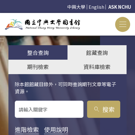
中興大學
English
ASK NCHU
:::
:::
整合查詢
館藏查詢
期刊檢索
資料庫檢索
除本館館藏目錄外，可同時查詢期刊文章等電子
關鍵字搜尋
資源。
搜索
search
進階檢索
使用說明