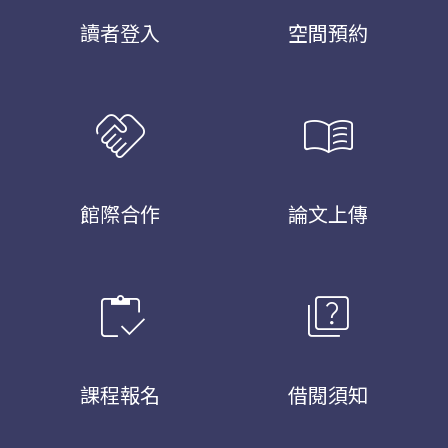
讀者登入
空間預約
handshake
menu_book
館際合作
論文上傳
inventory
quiz
課程報名
借閱須知